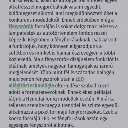
márka létezik, ezért az autógyártók minden egyes
alkatrésszel megpróbálnak valami egyedit,
különlegeset alkotni, ami megkülönbözteti őket a
konkurens modellektől. Ennek érdekében még a
fényszórók
formáján is sokat dolgoznak. Hiszen a
lámpatestek az autótörténelem fontos részét
képezik. Régebben a fényforrásoknak csak az volt
a funkciójuk, hogy könnyen eligazodjunk a
sötétben és minket is hamar észrevegyen a többi
közlekedő. Ma a fényszórók dizájnelem funkciót is
ellátnak, amelyek nagyban támogatják az jármű
megjelenését. Több mint fél évszázados halogén,
majd xenon fényszórók után a
LED-
világítástechnológia
elterjedése szabad kezet
adott a formatervezőknek. Ennek ékes példáját
látjuk a Hyundai Ioniq modellek esetén. A márka
teljesen szembe megy a trenddel és szinte egyedül
alkalmazza a pixel formájú fényforrásokat. Ezek a
kocka formájú LED-es fényforrások aztán egy
egységes fényszórót alkotnak.