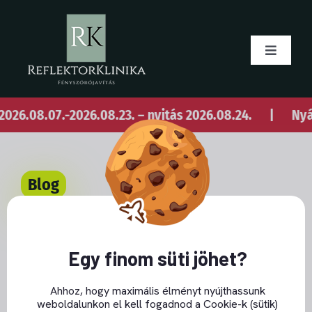
Skip
to
content
Toggle
Navigati
Blog
.07.-2026.08.23. – nyitás 2026.08.24.
|
Nyári szab
Rólunk
Blog
Foncsorozás
Close GDPR Cookie Banner
A Hyundai bemutatta
Ajánlatkérés
legújabb modelljét, amely
Egy finom süti jöhet?
szintén pixel alakú
Ahhoz, hogy maximális élményt nyújthassunk
LED menetfény
weboldalunkon el kell fogadnod a Cookie-k (sütik)