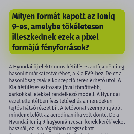
Milyen formát kapott az Ioniq
9-es, amelybe tökéletesen
illeszkednek ezek a pixel
formájú fényforrások?
A Hyundai új elektromos hétüléses autója némileg
hasonlít márkatestvéréhez, a Kia EV9-hez. De ez a
hasonlóság csak a koncepció terén érhető utol. A
Kia hétüléses változata jóval tömöttebb,
sarkokkal, élekkel rendelkező modell. A Hyundai
ezzel ellentétben íves tetővel és a meredeken
lejtős hátsó részel bír. A tetővonal szempontjából
mindenekelőtt az aerodinamika volt döntő. De a
Hyundai Ioniq 9 hagyományosan kerek kerékíveket
használ, ez is a régebben megszokott