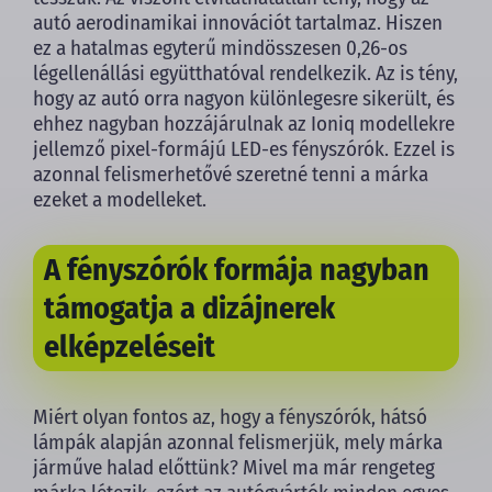
autó aerodinamikai innovációt tartalmaz. Hiszen
ez a hatalmas egyterű mindösszesen 0,26-os
légellenállási együtthatóval rendelkezik. Az is tény,
hogy az autó orra nagyon különlegesre sikerült, és
ehhez nagyban hozzájárulnak az Ioniq modellekre
jellemző pixel-formájú LED-es fényszórók. Ezzel is
azonnal felismerhetővé szeretné tenni a márka
ezeket a modelleket.
A fényszórók formája nagyban
támogatja a dizájnerek
elképzeléseit
Miért olyan fontos az, hogy a fényszórók, hátsó
lámpák alapján azonnal felismerjük, mely márka
járműve halad előttünk? Mivel ma már rengeteg