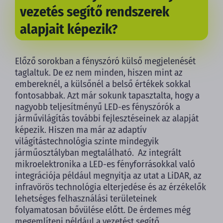
vezetés segítő rendszerek
alapjait képezik?
Előző sorokban a fényszóró külső megjelenését
taglaltuk. De ez nem minden, hiszen mint az
embereknél, a külsőnél a belső értékek sokkal
fontosabbak. Azt már sokunk tapasztalta, hogy a
nagyobb teljesítményű LED-es fényszórók a
járművilágítás további fejlesztéseinek az alapját
képezik. Hiszen ma már az adaptív
világítástechnológia szinte mindegyik
járműosztályban megtalálható. Az integrált
mikroelektronika a LED-es fényforrásokkal való
integrációja például megnyitja az utat a LiDAR, az
infravörös technológia elterjedése és az érzékelők
lehetséges felhasználási területeinek
folyamatosan bővülése előtt. De érdemes még
megemlíteni például a vezetést segítő