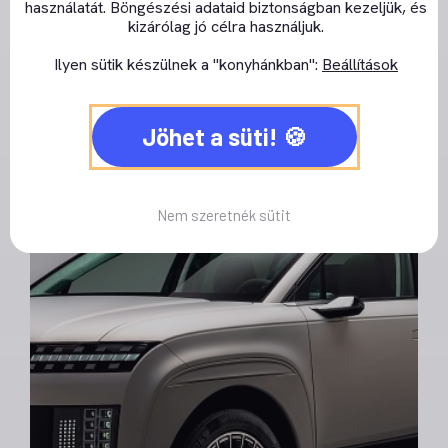
fényforrásokat kapott
használatát. Böngészési adataid biztonságban kezeljük, és
kizárólag jó célra használjuk.
Specifikus javítások
Ilyen sütik készülnek a "konyhánkban":
Beállítások
Oktatás
Jöhet a süti!
Nem szeretnék sütit