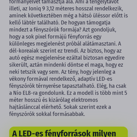
formanyelvet támasztja alá. Ami a tengelytávot
illeti, az Ioniq 9 3,12 méteres hosszal rendelkezik,
aminek következtében még a hátsó üléssor előtt is
kellő lábtér található. De hogyan támogatja
mindezt a fényszórók formája? Azt gondoljuk,
hogy a sok pixel formájú fényforrás egy
különleges megjelenést próbál alátámasztani. A
dél-koreaiak szerint ez trendi. Az biztos, hogy az
autó egész megjelenése ezáltal biztosan egyedire
sikerült, aztán mindenki döntse el maga, hogy ez
neki tetszik vagy sem. Az tény, hogy jelenleg a
vékony formával rendelkező, adaptív LED-es
fényszórók térnyerése tapasztalható. Elég, ha csak
a Nio EL8-ra gondolunk. Ez a modell is több mint 5
méter hosszú és kizárólag elektromos
hajtáslánccal elérhető. Sokak szerint ezek a
fényszórók sokkal formásabbak.
A LED-es fényforrások milyen