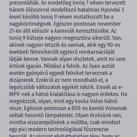
prezentálták. Az eredetileg Ioniq 7 néven tervezett
három üléssorral rendelkező hatalmas Hyundai 3
évvel később Ioniq 9 néven mutatkozott be a
nagyközönségnek. Egészen pontosan november
21-én állt először a kamerák kereszttüzébe. Az
Ioniq 9 külseje nagyon megosztóra sikerült. Van,
akinek nagyon tetszik és vannak, akik egy 90-es
évekbeli félresikerült egyterű reinkarnációját
látják benne. Vannak olyan részletek, amit mi sem
értünk igazán. Például a felnik. Az ilyen autók
esetén gyönyörű egyedi felniket terveznek a
dizájnerek. Ezekről ez nem mondható el, a
legolcsóbb változatok egyikét idézik. Ennek az e-
MPV-nek a hátsó kialakítása is nagyon érdekes. Ha
megnézzük, olyan, mint egy kocka Volvo hátsó
része. Egészen pontosan a 850-es kombi Volvonak
voltak hasonló lámpatestei. Olyan érzésünk van,
mintha visszarepülnénk a múltba, csak mindezt
egy pici modern technológiával fűszerezve
tesszük. Az viszont elvitathatatlan tény, hogy az