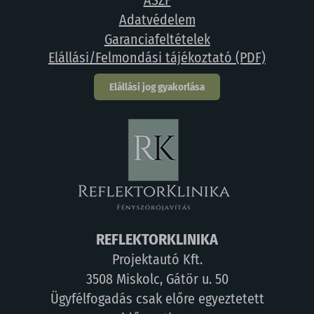
ÁSZF
Adatvédelem
Garanciafeltételek
Elállási/Felmondási tájékoztató (PDF)
Elállási jog gyakorlása
REFLEKTORKLINIKA
Projektautó Kft.
3508 Miskolc, Gátör u. 50
Ügyfélfogadás csak előre egyeztetett