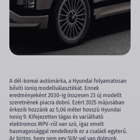
A dél-koreai autómárka, a Hyundai folyamatosan
bővíti Ioniq modellválasztékát. Ennek
eredményeként 2030-ig összesen 23 új modellt
szeretnének piacra dobni. Ezért 2025 májusában
érkezik hozzánk az 5,06 méter hosszú Hyundai
Ioniq 9. Kifejezetten tágas és variálható
elektromos MPV-ről van szó, igaz emelt
hasmagassággal rendelkezik ez a családi egyterű.
Az biztos, hogy nem egy SUV-val van dolgunk,