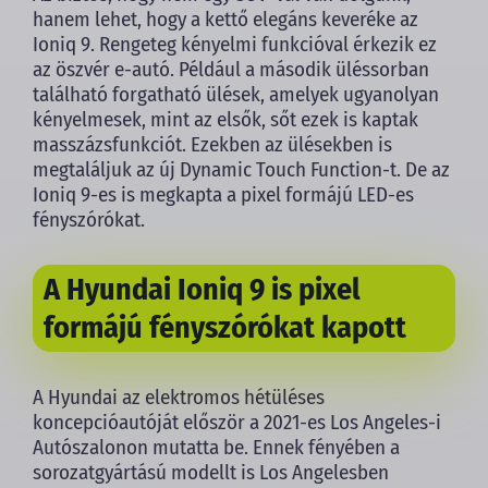
hanem lehet, hogy a kettő elegáns keveréke az
Ioniq 9. Rengeteg kényelmi funkcióval érkezik ez
az öszvér e-autó. Például a második üléssorban
található forgatható ülések, amelyek ugyanolyan
kényelmesek, mint az elsők, sőt ezek is kaptak
masszázsfunkciót. Ezekben az ülésekben is
megtaláljuk az új Dynamic Touch Function-t. De az
Ioniq 9-es is megkapta a pixel formájú LED-es
fényszórókat.
A Hyundai Ioniq 9 is pixel
formájú fényszórókat kapott
A Hyundai az elektromos hétüléses
koncepcióautóját először a 2021-es Los Angeles-i
Autószalonon mutatta be. Ennek fényében a
sorozatgyártású modellt is Los Angelesben