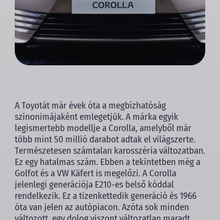
A Toyotát már évek óta a megbízhatóság
szinonimájaként emlegetjük. A márka egyik
legismertebb modellje a Corolla, amelyből már
több mint 50 millió darabot adtak el világszerte.
Természetesen számtalan karosszéria változatban.
Ez egy hatalmas szám. Ebben a tekintetben még a
Golfot és a VW Käfert is megelőzi. A Corolla
jelenlegi generációja E210-es belső kóddal
rendelkezik. Ez a tizenkettedik generáció és 1966
óta van jelen az autópiacon. Azóta sok minden
változott, egy dolog viszont változatlan maradt.