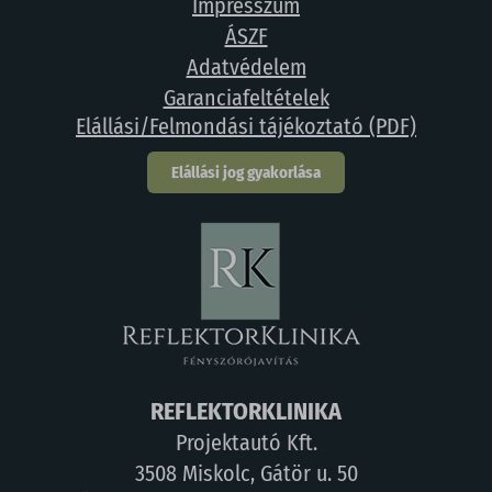
Impresszum
ÁSZF
Adatvédelem
Garanciafeltételek
Elállási/Felmondási tájékoztató (PDF)
Elállási jog gyakorlása
REFLEKTORKLINIKA
Projektautó Kft.
3508 Miskolc, Gátör u. 50