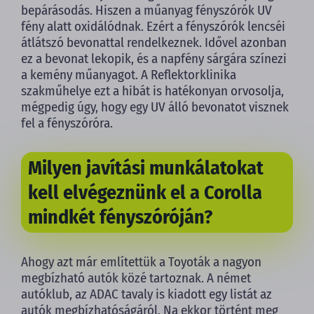
bepárásodás. Hiszen a műanyag fényszórók UV
fény alatt oxidálódnak. Ezért a fényszórók lencséi
átlátszó bevonattal rendelkeznek. Idővel azonban
ez a bevonat lekopik, és a napfény sárgára színezi
a kemény műanyagot. A Reflektorklinika
szakműhelye ezt a hibát is hatékonyan orvosolja,
mégpedig úgy, hogy egy UV álló bevonatot visznek
fel a fényszóróra.
Milyen javítási munkálatokat
kell elvégeznünk el a Corolla
mindkét fényszóróján?
Ahogy azt már említettük a Toyoták a nagyon
megbízható autók közé tartoznak. A német
autóklub, az ADAC tavaly is kiadott egy listát az
autók megbízhatóságáról. Na ekkor történt meg