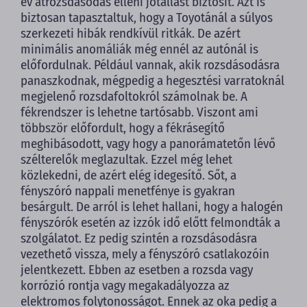
év átrozsdásodás elleni jótállást biztosít. Azt is
biztosan tapasztaltuk, hogy a Toyotánál a súlyos
szerkezeti hibák rendkívül ritkák. De azért
minimális anomáliák még ennél az autónál is
előfordulnak. Például vannak, akik rozsdásodásra
panaszkodnak, mégpedig a hegesztési varratoknál
megjelenő rozsdafoltokról számolnak be. A
fékrendszer is lehetne tartósabb. Viszont ami
többször előfordult, hogy a fékrásegítő
meghibásodott, vagy hogy a panorámatetőn lévő
szélterelők meglazultak. Ezzel még lehet
közlekedni, de azért elég idegesítő. Sőt, a
fényszóró nappali menetfénye is gyakran
besárgult. De arról is lehet hallani, hogy a halogén
fényszórók esetén az izzók idő előtt felmondták a
szolgálatot. Ez pedig szintén a rozsdásodásra
vezethető vissza, mely a fényszóró csatlakozóin
jelentkezett. Ebben az esetben a rozsda vagy
korrózió rontja vagy megakadályozza az
elektromos folytonosságot. Ennek az oka pedig a