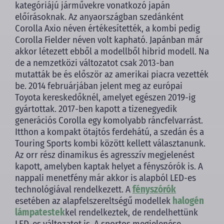
kategóriájú járművekre vonatkozó japán
előírásoknak. Az anyaországban szedánként
Corolla Axio néven értékesítették, a kombi pedig
Corolla Fielder néven volt kapható. Japánban már
akkor létezett ebből a modellből hibrid modell. Na
de a nemzetközi változatot csak 2013-ban
mutatták be és először az amerikai piacra vezették
be. 2014 februárjában jelent meg az európai
Toyota kereskedőknél, amelyet egészen 2019-ig
gyártottak. 2017-ben kapott a tizenegyedik
generációs Corolla egy komolyabb ráncfelvarrást.
Itthon a kompakt ötajtós ferdehátú, a szedán és a
Touring Sports kombi között kellett választanunk.
Az orr rész dinamikus és agresszív megjelenést
kapott, amelyben kaptak helyet a fényszórók is. A
nappali menetfény már akkor is alapból LED-es
technológiával rendelkezett. A
fényszórók
esetében az alapfelszereltségű modellek
halogén
lámpatestek
kel rendelkeztek, de rendelhettünk
LED-es változatot is. A sportos megjelenése