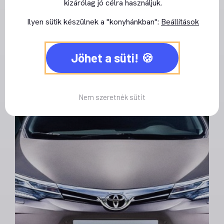
kizárólag jó célra használjuk.
Specifikus javítások
Ilyen sütik készülnek a "konyhánkban":
Beállítások
Oktatás
Jöhet a süti!
Nem szeretnék sütit