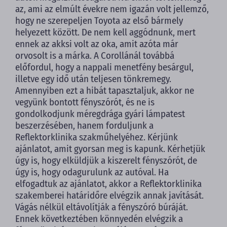
az, ami az elmúlt évekre nem igazán volt jellemző,
hogy ne szerepeljen Toyota az első bármely
helyezett között. De nem kell aggódnunk, mert
ennek az akksi volt az oka, amit azóta már
orvosolt is a márka. A Corollánál továbbá
előfordul, hogy a nappali menetfény besárgul,
illetve egy idő után teljesen tönkremegy.
Amennyiben ezt a hibát tapasztaljuk, akkor ne
vegyünk bontott fényszórót, és ne is
gondolkodjunk méregdrága gyári lámpatest
beszerzésében, hanem forduljunk a
Reflektorklinika szakműhelyéhez. Kérjünk
ajánlatot, amit gyorsan meg is kapunk. Kérhetjük
úgy is, hogy elküldjük a kiszerelt fényszórót, de
úgy is, hogy odagurulunk az autóval. Ha
elfogadtuk az ajánlatot, akkor a Reflektorklinika
szakemberei határidőre elvégzik annak javítását.
Vágás nélkül eltávolítják a fényszóró búráját.
Ennek következtében könnyedén elvégzik a