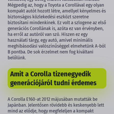
Mégpedig az, hogy a Toyota a Corollával egy olyan
kompakt autót hozott létre, amellyel kényelmes és
biztonságos közlekedési eszközt szeretne
biztosítani mindenkinek. Ez volt a szlogene az első
generációs Corollának is, azóta ez van érvényben,
ha erről az autóról van szó. Hiszen ez egy
használati tárgy, egy autó, amivel minimális
meghibásodási valószínűséggel elmehetünk A-ból
B pontba. De sok érzelmet nem fog kiváltani
belőlünk.
Amit a Corolla tizenegyedik
generációjáról tudni érdemes
A Corolla E160-at 2012 májusában mutatták be
Japánban. Jelentősen rövidebb és keskenyebb lett
mind az elődje, hogy megfeleljen a kompakt