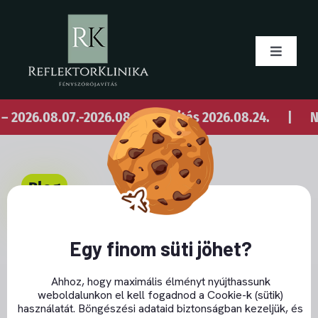
Skip
to
content
Toggle
Navigati
Blog
08.07.-2026.08.23. – nyitás 2026.08.24.
|
Nyári sz
Rólunk
Blog
Close GDPR Cookie Banner
Foncsorozás
Besárgult a 2017-es
Egy finom süti jöhet?
Ajánlatkérés
Corolla nappali
Ahhoz, hogy maximális élményt nyújthassunk
menetfénye?
weboldalunkon el kell fogadnod a Cookie-k (sütik)
LED menetfény
használatát. Böngészési adataid biztonságban kezeljük, és